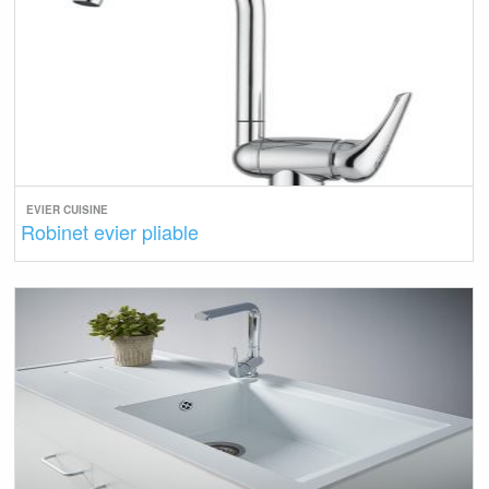
EVIER CUISINE
Robinet evier pliable