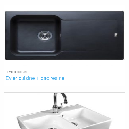
EVIER CUISINE
Evier cuisine 1 bac resine