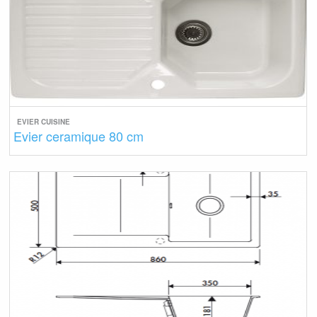
EVIER CUISINE
Evier ceramique 80 cm