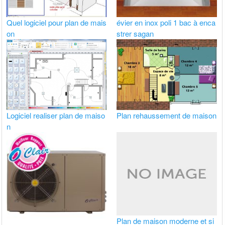
Quel logiciel pour plan de mais
évier en inox poli 1 bac à enca
on
strer sagan
Logiciel realiser plan de maiso
Plan rehaussement de maison
n
Plan de maison moderne et si