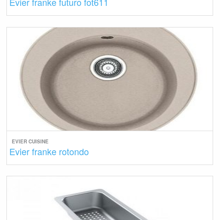
Evier franke futuro fot611
EVIER CUISINE
Evier franke rotondo