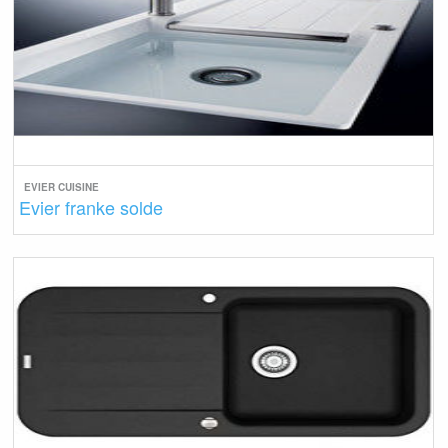
EVIER CUISINE
Evier franke solde