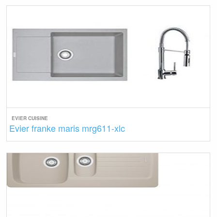
EVIER CUISINE
Evier franke maris mrg611-xlc