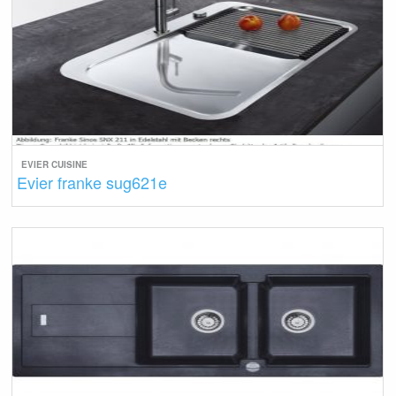
EVIER CUISINE
Evier franke sug621e