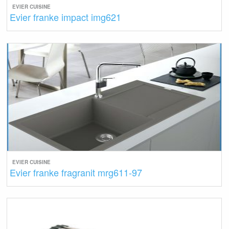
EVIER CUISINE
Evier franke impact img621
EVIER CUISINE
Evier franke fragranit mrg611-97