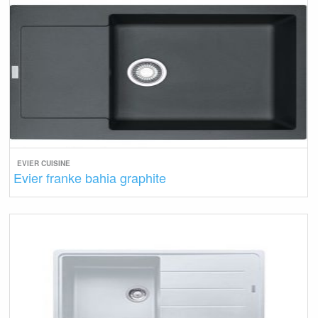
EVIER CUISINE
Evier franke bahia graphite