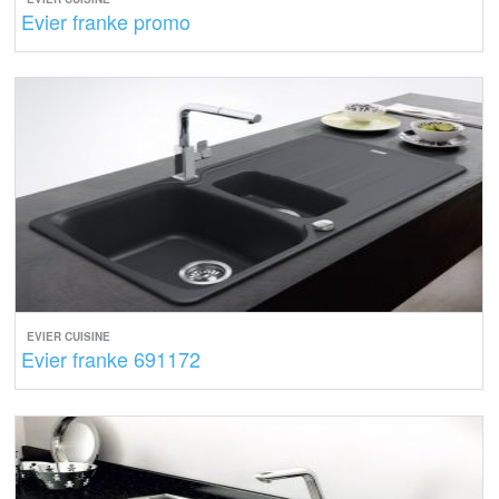
Evier franke promo
EVIER CUISINE
Evier franke 691172