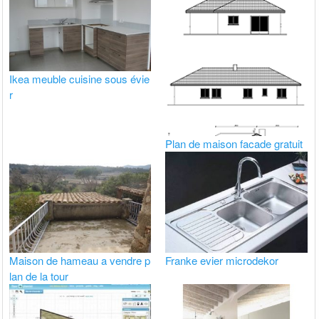
Ikea meuble cuisine sous évie
r
Plan de maison facade gratuit
Maison de hameau a vendre p
Franke evier microdekor
lan de la tour