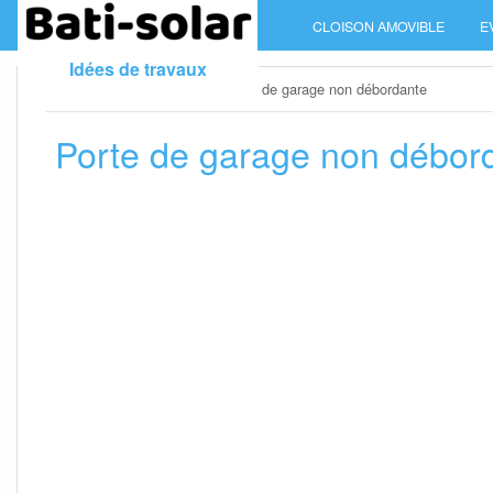
Skip
CLOISON AMOVIBLE
E
to
content
Idées de travaux
Home
»
Porte de garage
»
Porte de garage non débordante
Porte de garage non débor