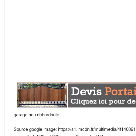
garage non débordante
Source google image: https://s1.lmcdn.fr/multimedia/4f14009