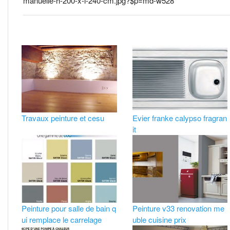
manuelle-h-200-x-l-240-cm.jpg?$p=md-w528
Travaux peinture et cesu
Evier franke calypso fragran
it
Peinture pour salle de bain q
Peinture v33 renovation me
ui remplace le carrelage
uble cuisine prix