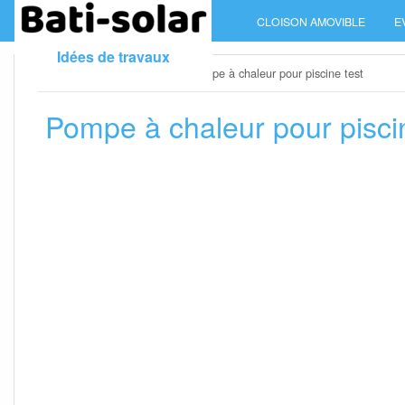
Skip
CLOISON AMOVIBLE
E
to
content
Idées de travaux
Home
»
Pompe à chaleur
»
Pompe à chaleur pour piscine test
Pompe à chaleur pour pisci