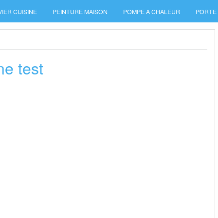
VIER CUISINE
PEINTURE MAISON
POMPE À CHALEUR
PORTE
ne test