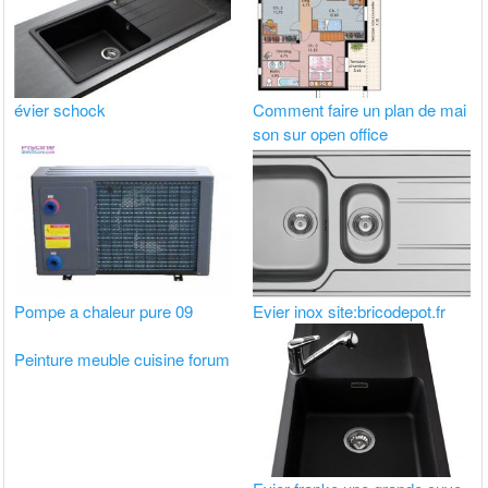
évier schock
Comment faire un plan de mai
son sur open office
Pompe a chaleur pure 09
Evier inox site:bricodepot.fr
Peinture meuble cuisine forum