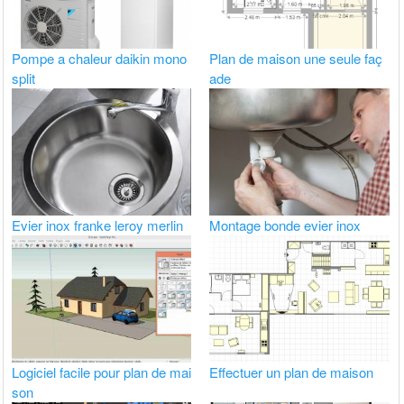
Pompe a chaleur daikin mono
Plan de maison une seule faç
split
ade
Evier inox franke leroy merlin
Montage bonde evier inox
Logiciel facile pour plan de mai
Effectuer un plan de maison
son