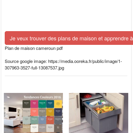
Je veux trouver des plans de maison et apprendre à l
Plan de maison cameroun pdf
Source google image: https://media.ooreka.fr/public/image/1-
307963-3527-full-13087537.jpg