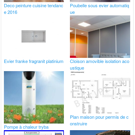
Deco peinture cuisine tendanc
Poubelle sous evier automatiq
e 2016
ue
Evier franke fragranit platinium
Cloison amovible isolation aco
ustique
Plan maison pour permis de c
onstruire
Pompe à chaleur tryba