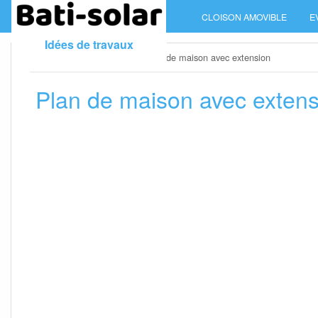
Skip
CLOISON AMOVIBLE
E
to
content
Idées de travaux
Home
»
Peinture maison
»
Plan de maison avec extension
Plan de maison avec extens