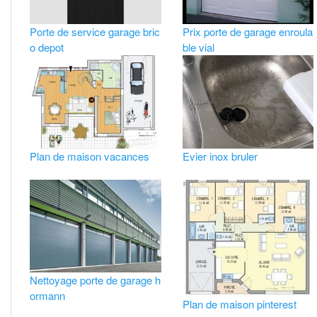
Porte de service garage bric
Prix porte de garage enroula
o depot
ble vial
Plan de maison vacances
Evier inox bruler
Nettoyage porte de garage h
ormann
Plan de maison pinterest