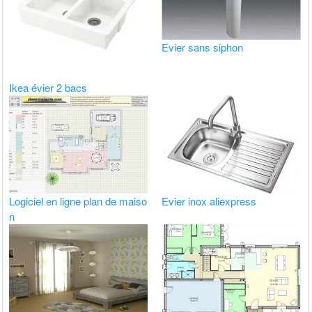
Evier sans siphon
Ikea évier 2 bacs
Logiciel en ligne plan de maiso
Evier inox aliexpress
n