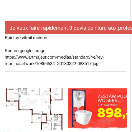
Je veux faire rapidement 3 devis peinture aux profe
Peinture vitrail maison
Source google image:
https://www.artmajeur.com/medias/standard/r/e/rey-
martine/artwork/10856584_20180222-083517.jpg