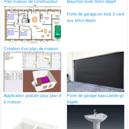
Plan maison de constructeur
Bouchon evier brico depot
Porte de garage en bois 2 vant
aux brico depot
Création d’un plan de maison
Application gratuite pour plan d
Porte de garage basculante gri
e maison
llagée