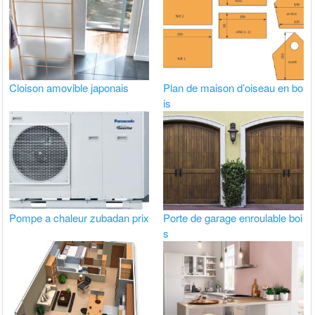
Cloison amovible japonais
Plan de maison d’oiseau en bo
is
Pompe a chaleur zubadan prix
Porte de garage enroulable boi
s