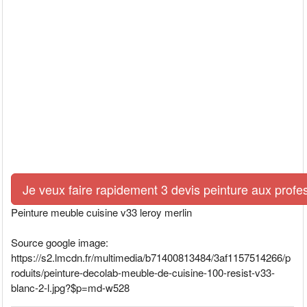
Je veux faire rapidement 3 devis peinture aux profe
Peinture meuble cuisine v33 leroy merlin
Source google image:
https://s2.lmcdn.fr/multimedia/b71400813484/3af1157514266/p
roduits/peinture-decolab-meuble-de-cuisine-100-resist-v33-
blanc-2-l.jpg?$p=md-w528