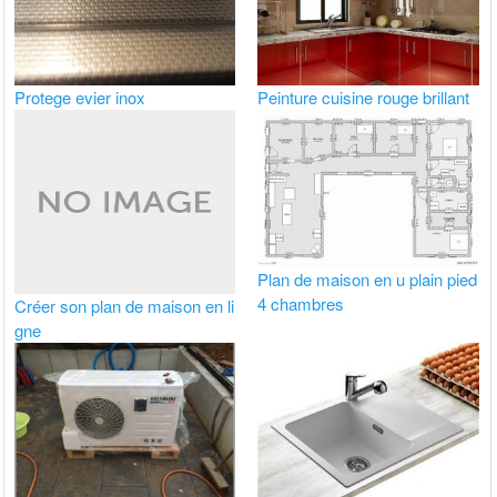
Protege evier inox
Peinture cuisine rouge brillant
Plan de maison en u plain pied
4 chambres
Créer son plan de maison en li
gne