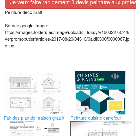
Je veux faire rapidement 3 devis peinture aux profe
Peinture deco craft
Source google image:
https://images.folders.eu/image/upload/fl_lossy/v1503227874/li
ve/promobutler/articles/2017/08/20/34313/0aldi0300f0000067.jp
g.jpg
Fair des plan de maison gratuit
Peinture cuisine carrefour