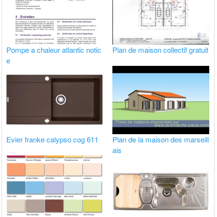
Pompe a chaleur atlantic notic
Plan de maison collectif gratuit
e
Evier franke calypso cog 611
Plan de la maison des marseill
ais