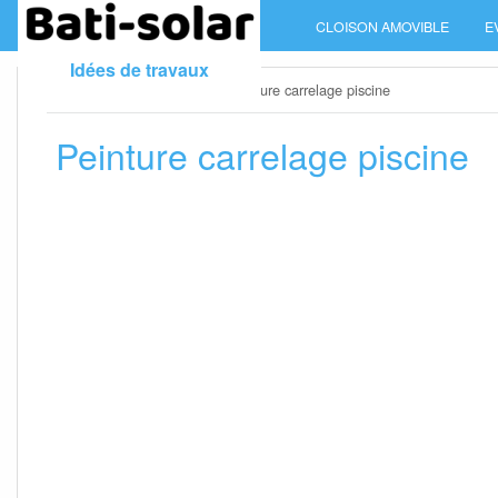
Skip
CLOISON AMOVIBLE
E
to
content
Idées de travaux
Home
»
Peinture maison
»
Peinture carrelage piscine
Peinture carrelage piscine