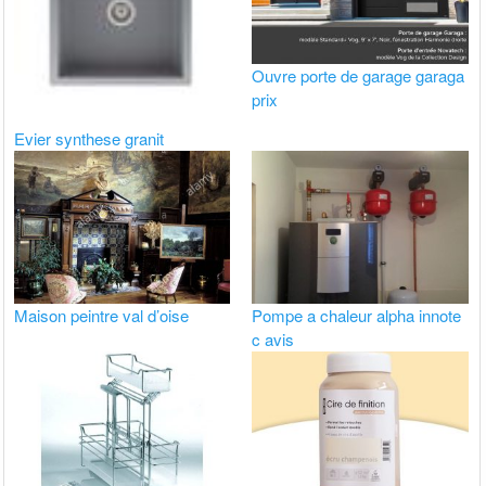
Ouvre porte de garage garaga
prix
Evier synthese granit
Maison peintre val d’oise
Pompe a chaleur alpha innote
c avis