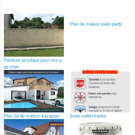
Plan de maison plain pieds
Peinture acrylique pour mur p
as cher
Plan 3d de maison kazaplan
Evier colibri franke