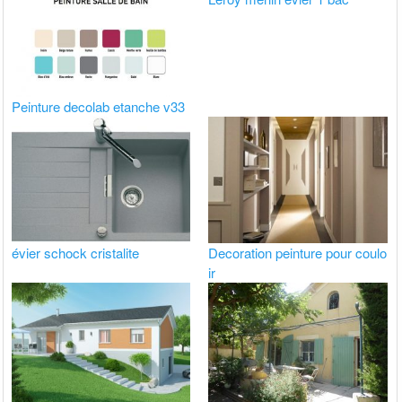
Peinture decolab etanche v33
évier schock cristalite
Decoration peinture pour coulo
ir