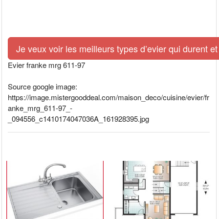
Je veux voir les meilleurs types d’evier qui durent et
Evier franke mrg 611-97
Source google image:
https://image.mistergooddeal.com/maison_deco/cuisine/evier/fr
anke_mrg_611-97_-
_094556_c1410174047036A_161928395.jpg