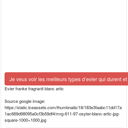
Je veux voir les meilleurs types d’evier qui durent et
Evier franke fragranit blanc artic
Source google image:
https://static.lceassets.com/thumbnails/18/183e3faabc11dd17a
1ac669d98095a0cf3b59df4/mrg-611-97-osyter-blanc-artic-jpg-
square-1000×1000.jpg