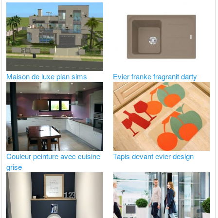
Maison de luxe plan sims
Evier franke fragranit darty
Couleur peinture avec cuisine
Tapis devant evier design
grise