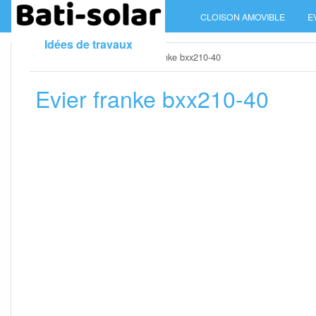
Skip
CLOISON AMOVIBLE
E
to
content
Idées de travaux
Home
»
Evier cuisine
»
Evier franke bxx210-40
Evier franke bxx210-40