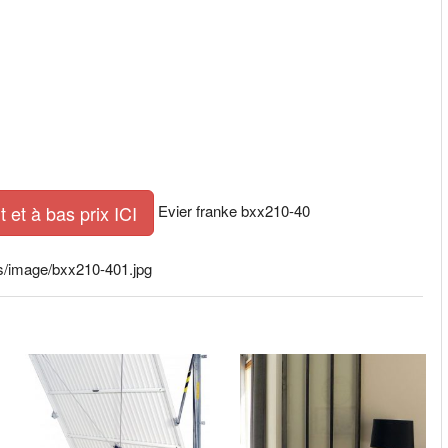
Evier franke bxx210-40
t et à bas prix ICI
s/image/bxx210-401.jpg