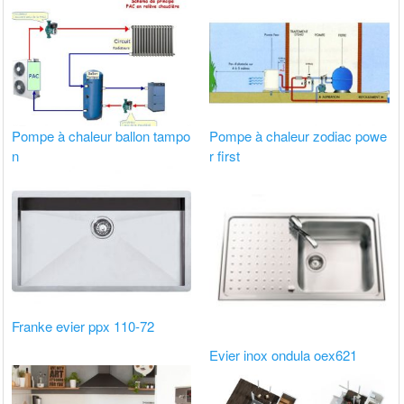
Pompe à chaleur ballon tampo
Pompe à chaleur zodiac powe
n
r first
Franke evier ppx 110-72
Evier inox ondula oex621