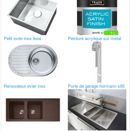
Petit evier inox ikea
Peinture acrylique sur metal
Renovateur evier inox
Porte de garage hormann s95