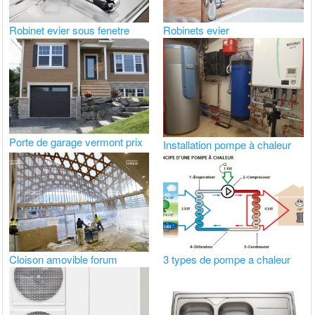
Robinet evier sous fenetre
Robinets evier
Porte de garage vermont prix
Installation pompe à chaleur
Cloison amovible forum
3 types de pompe a chaleur