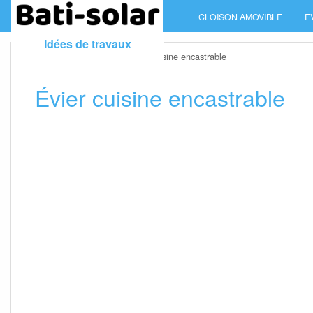
Skip
CLOISON AMOVIBLE
E
to
content
Idées de travaux
Home
»
Evier cuisine
»
Évier cuisine encastrable
Évier cuisine encastrable