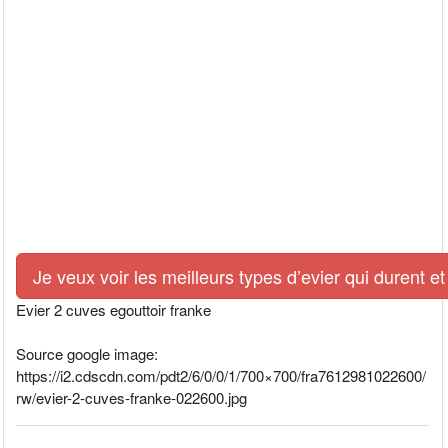
Je veux voir les meilleurs types d’evier qui durent et
Evier 2 cuves egouttoir franke
Source google image:
https://i2.cdscdn.com/pdt2/6/0/0/1/700×700/fra7612981022600/
rw/evier-2-cuves-franke-022600.jpg