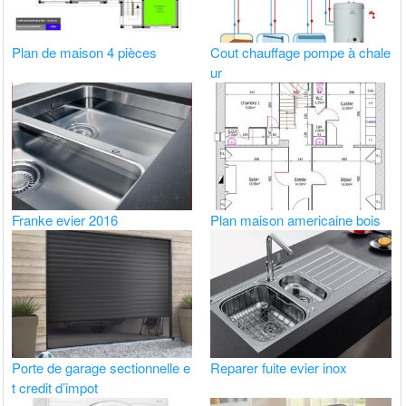
Plan de maison 4 pièces
Cout chauffage pompe à chale
ur
Franke evier 2016
Plan maison americaine bois
Porte de garage sectionnelle e
Reparer fuite evier inox
t credit d’impot