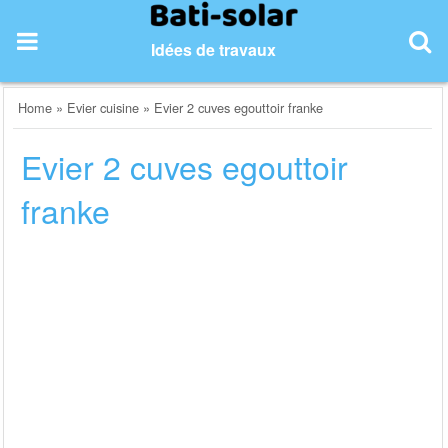
Skip
to
Idées de travaux
content
Home
»
Evier cuisine
»
Evier 2 cuves egouttoir franke
Evier 2 cuves egouttoir
franke