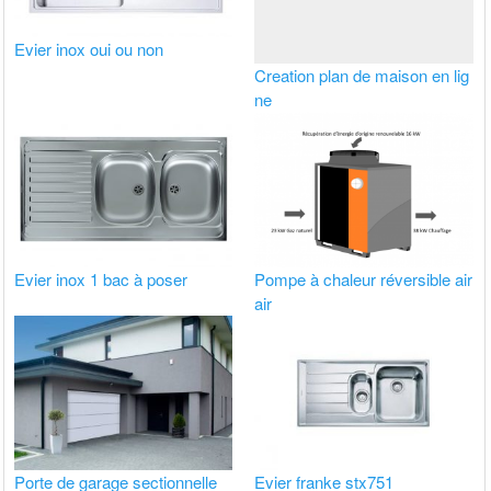
Evier inox oui ou non
Creation plan de maison en lig
ne
Evier inox 1 bac à poser
Pompe à chaleur réversible air
air
Porte de garage sectionnelle
Evier franke stx751