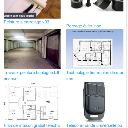
Peinture a carrelage v33
Perçage évier inox
Travaux peinture boulogne bill
Technologie 5eme plan de mai
ancourt
son
Plan de maison gratuit télécha
Telecommande universelle po