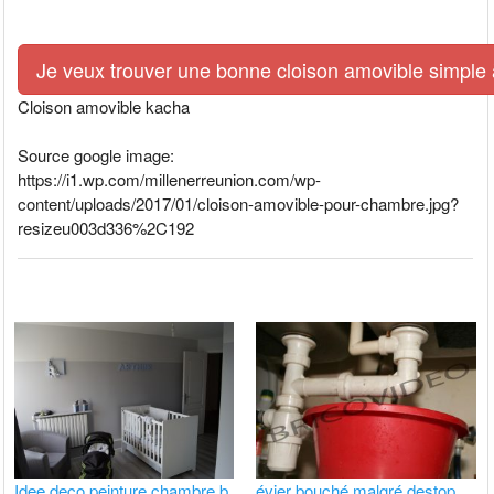
Je veux trouver une bonne cloison amovible simple à 
Cloison amovible kacha
Source google image:
https://i1.wp.com/millenerreunion.com/wp-
content/uploads/2017/01/cloison-amovible-pour-chambre.jpg?
resizeu003d336%2C192
Idee deco peinture chambre b
évier bouché malgré destop